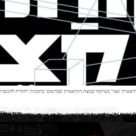
טרון 'נוצר' בשיתוף קבוצת התיאטרון 'סמרטוט' בתוכנית ייחודית להכשר