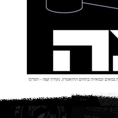
ת במאים ובמאיות בתחום התיאטרון. נקודת קצה – המרכז