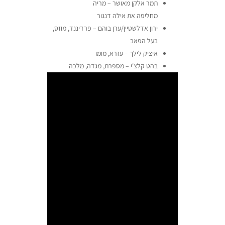
תמר אלקן מאושר – מריה
מחליפה את אילה דנגור
ירון אדלשטיין/ערן בוהם – פרדיננד, מוזס,
בעל הפאב
איציק לילך – עזרא, מומו
בהט קלצ'י – מספרת, מגדה, מלכה