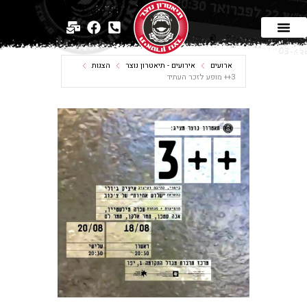
ארועים
אירועים - תיאטרון נוצר
הצגות
3++ מופע לזכר העתיד