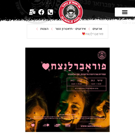
ארועים
אירועים - תיאטרון נוצר
הצגות
פוראֶבֵרלַנֵצח