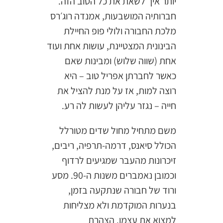
יותר איך לשאת את כל הטוב הזה.
חברותיה המושבעות, אמנדה רוג׳רס
מלכת החבורה ולולי פופ החיילת
הבינונית המצטיינת, עושות אחת ועוד
אחת (שווה שלוש) ומבינות שאם
כאשר לחברתן אפריל טוב – היא
רוצה למות, אז על מנת להציל את
חייה – נגזר עליהן לעשות לה רע.
משם מתחיל מחול שדים מטורלל
הכולל סיאנס, דרמה-תרפיה, ריבים,
זיכרונות מהעבר שמגיעים לרדוף
וכמובן נאמברים משנות ה-90. מסע
ורוד של חבורה שנתקעה בזמן,
בנערות המוקדמת ולא מצליחות
למצוא את עצמן. הצהרת