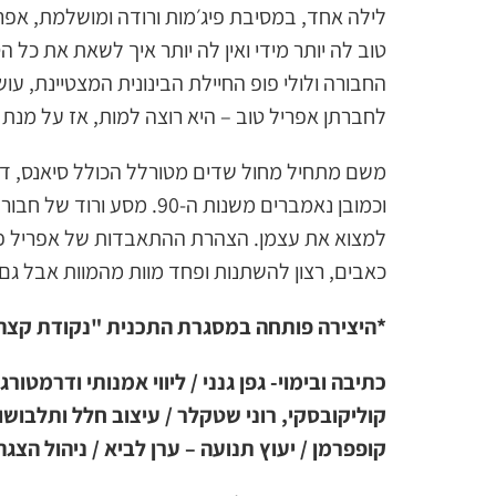
לילה אחד, במסיבת פיג׳מות ורודה ומושלמת, אפרי
טוב לה יותר מידי ואין לה יותר איך לשאת את כל
החבורה ולולי פופ החיילת הבינונית המצטיינת, ע
לחברתן אפריל טוב – היא רוצה למות, אז על מנת ל
משם מתחיל מחול שדים מטורלל הכולל סיאנס, דר
וכמובן נאמברים משנות ה-90
למצוא את עצמן. הצהרת ההתאבדות של אפריל פותח
כאבים, רצון להשתנות ופחד מוות מהמוות אבל גם 
*היצירה פותחה במסגרת התכנית "נקודת קצ
כתיבה ובימוי- גפן גנני / ליווי אמנותי ודרמטורג
קוליקובסקי, רוני שטקלר / עיצוב חלל ותלבושות
קופפרמן / יעוץ תנועה – ערן לביא / ניהול הצגה