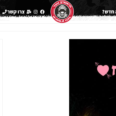
חדש?
צרו קשר
2