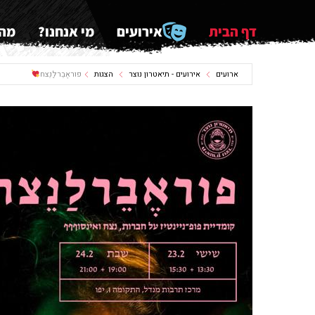
דף הבית
אירועים
מי אנחנו?
מה 
ארועים
אירועים - תיאטרון נוצר
הצגות
פוראֶבֵרלַנֵצח