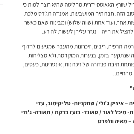
ל שוורץ האאוטסיידרית מחליטה שהיא רוצה למות כי
 הטוב הזה. חברותיה המושבעות, אמנדה רוג׳רס מלכת
ושות אחת ועוד אחת (שווה שלוש) ומבינות שאם כאשר
הציל את חייה – נגזר עליהן לעשות לה רע.
מה-תרפיה, ריבים, זיכרונות מהעבר שמגיעים לרדוף
. מסע ורוד של חבורה שנתקעה בזמן, בנערות המוקדמת ולא מצליחות
ת תיבת פנדורה של זיכרונות, אינטריגות, כעסים,
מהחיים..
ה"
יה – איציק ג'ולי / שחקניות- טל יקימוב, עדי
- מיכל לאור / סאונד- בועז ברקת / תאורה- ג'ודי
 – מאיה וולפרט