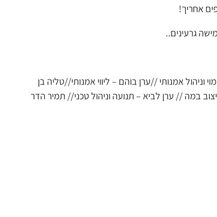
ים אחריך!
ישה גרעינים..
 וניהול אמנותי //ערן בוהם – ליווי אמנותי//טליה בן
וב במה // ערן לביא – תנועה וניהול טכני// תמיר הדר