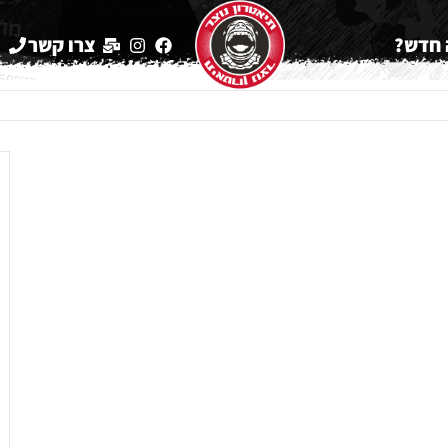
חדש?
צרו קשר
2